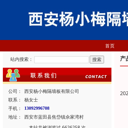
首页
产
站内搜索：
公司：
西安杨小梅隔墙板有限公司
20
联系：
杨女士
手机：
13092996708
地址：
西安市蓝田县焦岱镇佘家湾村
本站共被浏览过 6626258 次