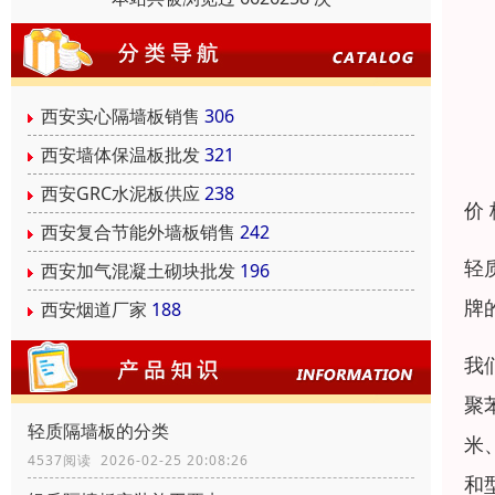
西安实心隔墙板销售
306
西安墙体保温板批发
321
西安GRC水泥板供应
238
价
西安复合节能外墙板销售
242
轻
西安加气混凝土砌块批发
196
牌
西安烟道厂家
188
我
聚
轻质隔墙板的分类
米
4537阅读 2026-02-25 20:08:26
和