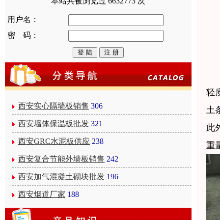
本站共被浏览过 6632773 次
用户名：
密 码：
轻
西安实心隔墙板销售
306
土
西安墙体保温板批发
321
此
西安GRC水泥板供应
238
重
西安复合节能外墙板销售
242
西安加气混凝土砌块批发
196
西安烟道厂家
188