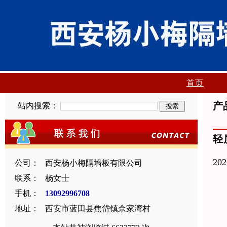
首页
产
站内搜索：
轻
20
公司：
西安杨小梅隔墙板有限公司
联系：
杨女士
手机：
13092996708
地址：
西安市蓝田县焦岱镇佘家湾村