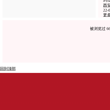
到
西
22-0
更
被浏览过 6
回到顶部